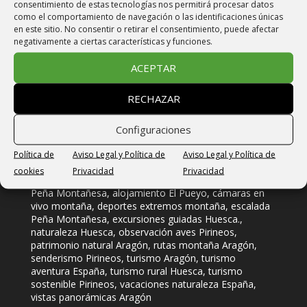
consentimiento de estas tecnologías nos permitirá procesar datos
como el comportamiento de navegación o las identificaciones únicas
en este sitio. No consentir o retirar el consentimiento, puede afectar
Reservas
negativamente a ciertas características y funciones.
Reserva on line
ACEPTAR
EMAIL
INFO@LACASADELPLANO.COM
RECHAZAR
TELÉFONO: +34 606 30 30 40
FORMULARIO DE CONTACTO
Configuraciones
Política de
Aviso Legal y Política de
Aviso Legal y Política de
Etiquetas:
El Pueyo senderos
,
Peña Montañesa vista
,
cookies
Privacidad
Privacidad
Webcam El Pueyo de Araguás
,
actividades al aire libre
Peña Montañesa
,
alojamiento El Pueyo
,
cámaras en
vivo montaña
,
deportes extremos montaña
,
escalada
Peña Montañesa
,
excursiones guiadas Huesca.
,
naturaleza Huesca
,
observación aves Pirineos
,
patrimonio natural Aragón
,
rutas montaña Aragón
,
senderismo Pirineos
,
turismo Aragón
,
turismo
aventura España
,
turismo rural Huesca
,
turismo
sostenible Pirineos
,
vacaciones naturaleza España
,
vistas panorámicas Aragón