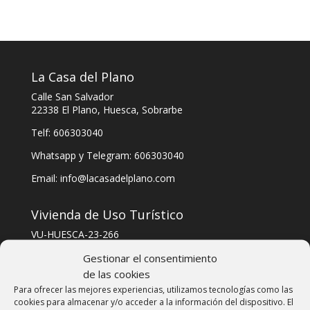
La Casa del Plano
Calle San Salvador
22338 El Plano, Huesca, Sobrarbe
Telf: 606303040
Whatsapp y Telegram: 606303040
Email: info@lacasadelplano.com
Vivienda de Uso Turístico
VU-HUESCA-23-266
Gestionar el consentimiento
CODIGO ÚNICO ALOJAMIENTO
de las cookies
Para ofrecer las mejores experiencias, utilizamos tecnologías como las
ESFCTU000022003000865657000000000000VU-
cookies para almacenar y/o acceder a la información del dispositivo. El
HUESCA-23-2664