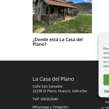
¿Donde está La Casa del
Plano?
Para
alma
tec
las 
afec
La Casa del Plano
Re
Calle San Salvador
22338 El Plano, Huesca, Sobrarbe
Re
Pol
E
Telf: 606303040
I
Whatsapp y Telegram:
TE