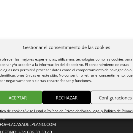
Gestionar el consentimiento de las cookies
 ofrecer las mejores experiencias, utilizamos tecnologías como las cookies para
cenar y/o acceder a la información del dispositivo. El consentimiento de estas
nologías nos permitirá procesar datos como el comportamiento de navegación o
identificaciones únicas en este sitio. No consentir o retirar el consentimiento, pu
tar negativamente a ciertas características y funciones.
servas
ACEPTAR
RECHAZAR
Configuraciones
serva on line
ítica de cookies
Aviso Legal y Política de Privacidad
Aviso Legal y Política de Privac
MAIL
NFO@LACASADELPLANO.COM
LÉFONO: +34 606 30 30 40