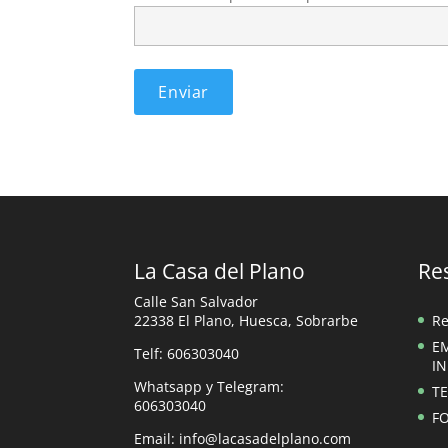
Alternative:
La Casa del Plano
Re
Calle San Salvador
22338 El Plano, Huesca, Sobrarbe
Re
E
Telf: 606303040
I
Whatsapp y Telegram:
TE
606303040
F
Email: info@lacasadelplano.com