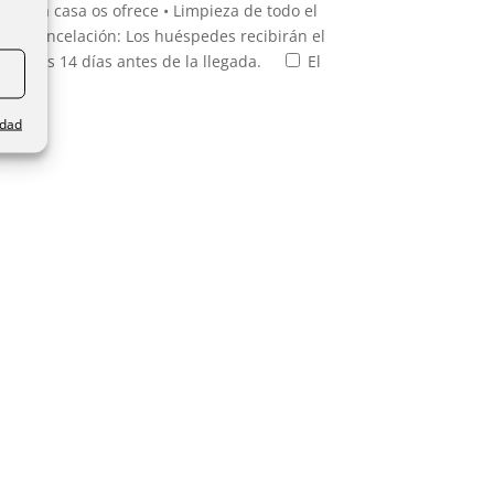
 que la casa os ofrece • Limpieza de todo el
s de Cancelación: Los huéspedes recibirán el
 menos 14 días antes de la llegada.
El
ación.
idad