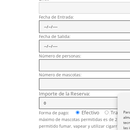
Fecha de Entrada:
Fecha de Salida:
Número de personas:
Número de mascotas:
Importe de la Reserva:
Efectivo
Transfer
Para
Forma de pago:
alma
máximo de mascotas permitidas es de 2. Evitar 
tec
permitido fumar, vapear y utilizar cigarrillos e
las 