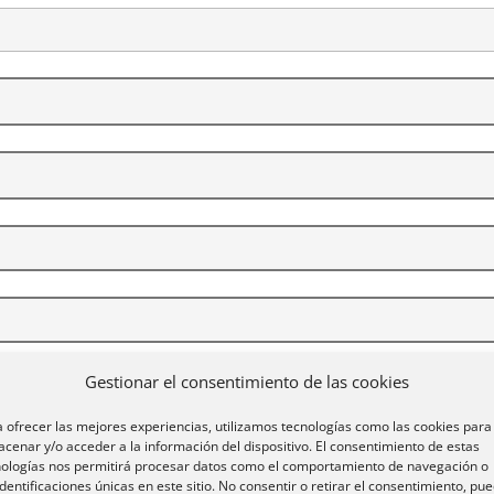
Gestionar el consentimiento de las cookies
encia
 ofrecer las mejores experiencias, utilizamos tecnologías como las cookies para
Condiciones de reserva: • El número máximo de personas de
cenar y/o acceder a la información del dispositivo. El consentimiento de estas
que suban a las camas y sillones y al piso superior. • No permitido
nologías nos permitirá procesar datos como el comportamiento de navegación o
lectrónicos en el interior de la casa. • Horas de llegada y salida: Ll
identificaciones únicas en este sitio. No consentir o retirar el consentimiento, pu