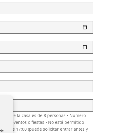
ntro de la casa es de 8 personas • Número
s los eventos o fiestas • No está permitido
egada las 17:00 (puede solicitar entrar antes y
ede