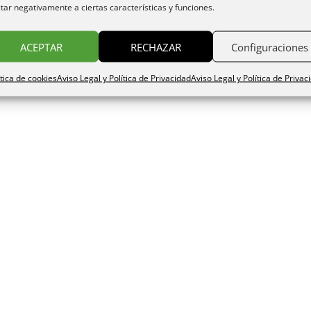
 de las 11:00 • Respeto por la casa y el entorno.Disfrutar de todo lo
tar negativamente a ciertas características y funciones.
ecoger la basura y alimentos perecederos de la nevera. • Condicione
 48 horas después de reservar mediante el pago de la reserva y al
ACEPTAR
RECHAZAR
Configuraciones
idos son verídicos y que acepta las condiciones de reserva y cancel
ítica de cookies
Aviso Legal y Política de Privacidad
Aviso Legal y Política de Privac
ica de Privacidad
.