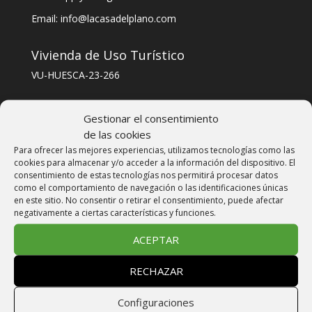
Email: info@lacasadelplano.com
Vivienda de Uso Turístico
VU-HUESCA-23-266
CODIGO ÚNICO ALOJAMIENTO
Gestionar el consentimiento
ESFCTU000022003000865657000000000000VU-
de las cookies
HUESCA-23-2664
Para ofrecer las mejores experiencias, utilizamos tecnologías como las
cookies para almacenar y/o acceder a la información del dispositivo. El
consentimiento de estas tecnologías nos permitirá procesar datos
Reservas
como el comportamiento de navegación o las identificaciones únicas
en este sitio. No consentir o retirar el consentimiento, puede afectar
negativamente a ciertas características y funciones.
Reserva on line
EMAIL
INFO@LACASADELPLANO.COM
ACEPTAR
TELÉFONO: +34 606 30 30 40
RECHAZAR
FORMULARIO DE CONTACTO
Configuraciones