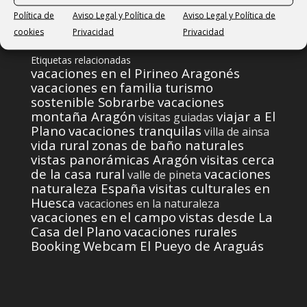
Política de
Aviso Legal y Política de
Aviso Legal y Política de
cookies
Privacidad
Privacidad
Etiquetas relacionadas
vacaciones en el Pirineo Aragonés
vacaciones en familia
turismo
sostenible Sobrarbe
vacaciones
montaña Aragón
viajar a El
visitas guiadas
Plano
vacaciones tranquilas
villa de ainsa
vida rural
zonas de baño naturales
vistas panorámicas Aragón
visitas cerca
de la casa rural
vacaciones
valle de pineta
naturaleza España
visitas culturales en
Huesca
vacaciones en la naturaleza
vacaciones en el campo
vistas desde La
Casa del Plano
vacaciones rurales
Booking
Webcam El Pueyo de Araguás