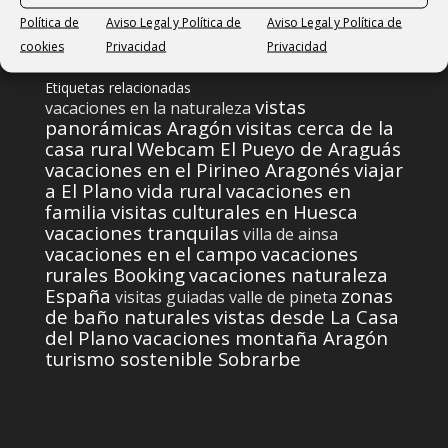
Política de
Aviso Legal y Política de
Aviso Legal y Política de
cookies
Privacidad
Privacidad
Etiquetas relacionadas
vistas
vacaciones en la naturaleza
panorámicas Aragón
visitas cerca de la
casa rural
Webcam El Pueyo de Araguás
vacaciones en el Pirineo Aragonés
viajar
a El Plano
vida rural
vacaciones en
familia
visitas culturales en Huesca
vacaciones tranquilas
villa de ainsa
vacaciones en el campo
vacaciones
rurales Booking
vacaciones naturaleza
España
zonas
visitas guiadas
valle de pineta
de baño naturales
vistas desde La Casa
del Plano
vacaciones montaña Aragón
turismo sostenible Sobrarbe