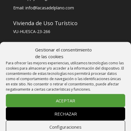
Email: info@lacasadelplano.com
Vivienda de Uso Turístico
VU-HUESCA-23-266
CODIGO ÚNICO ALOJAMIENTO
Gestionar el consentimiento
ESFCTU000022003000865657000000000000VU-
de las cookies
HUESCA-23-2664
Para ofrecer las mejores experiencias, utilizamos tecnologías como las
cookies para almacenar y/o acceder a la información del dispositivo. El
consentimiento de estas tecnologías nos permitirá procesar datos
Reservas
como el comportamiento de navegación o las identificaciones únicas
en este sitio. No consentir o retirar el consentimiento, puede afectar
negativamente a ciertas características y funciones.
Reserva on line
EMAIL
INFO@LACASADELPLANO.COM
ACEPTAR
TELÉFONO: +34 606 30 30 40
RECHAZAR
FORMULARIO DE CONTACTO
Configuraciones