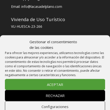
Email: info@lacasadelplano.com
Vivienda de Uso Turístico
VU-HUESCA-23-266
CODIGO ÚNICO ALOJAMIENTO
Gestionar el consentimiento
ESFCTU000022003000865657000000000000VU-
de las cookies
HUESCA-23-2664
Para ofrecer las mejores experiencias, utilizamos tecnologías como las
cookies para almacenar y/o acceder a la información del dispositivo. El
consentimiento de estas tecnologías nos permitirá procesar datos
Reservas
como el comportamiento de navegación o las identificaciones únicas
en este sitio. No consentir o retirar el consentimiento, puede afectar
negativamente a ciertas características y funciones.
Reserva on line
EMAIL
INFO@LACASADELPLANO.COM
ACEPTAR
TELÉFONO: +34 606 30 30 40
RECHAZAR
FORMULARIO DE CONTACTO
Configuraciones