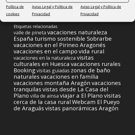
Política de
Aviso Legal y Política de
Aviso Legal y Política de
cookies
Privacidad
Privacidad
Etiquetas relacionadas
vacaciones naturaleza
valle de pineta
España
turismo sostenible Sobrarbe
vacaciones en el Pirineo Aragonés
vacaciones en el campo
vida rural
visitas
vacaciones en la naturaleza
culturales en Huesca
vacaciones rurales
Booking
zonas de baño
visitas guiadas
naturales
vacaciones en familia
vacaciones montaña Aragón
vacaciones
tranquilas
vistas desde La Casa del
Plano
viajar a El Plano
visitas
villa de ainsa
cerca de la casa rural
Webcam El Pueyo
de Araguás
vistas panorámicas Aragón