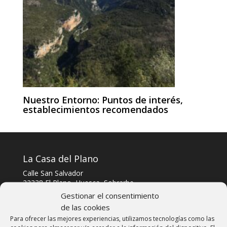
Nuestro Entorno: Puntos de interés,
establecimientos recomendados
La Casa del Plano
Calle San Salvador
22338 El Plano, Huesca, Sobrarbe
Gestionar el consentimiento
Telf: 606303040
de las cookies
Whatsapp y Telegram: 606303040
Para ofrecer las mejores experiencias, utilizamos tecnologías como las