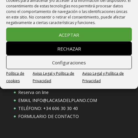
cookies para almacenar y/o acceder a la información del dispositivo. El
Email: info@lacasadelplano.com
consentimiento de estas tecnologías nos permitirá procesar datos
como el comportamiento de navegación o las identificaciones únicas
en este sitio. No consentir o retirar el consentimiento, puede afectar
Vivienda de Uso Turístico
negativamente a ciertas características y funciones.
VU-HUESCA-23-266
ACEPTAR
CODIGO ÚNICO ALOJAMIENTO
RECHAZAR
ESFCTU000022003000865657000000000000VU-
HUESCA-23-2664
Configuraciones
Política de
Aviso Legal y Política de
Aviso Legal y Política de
Reservas
cookies
Privacidad
Privacidad
Reserva on line
EMAIL
INFO@LACASADELPLANO.COM
TELÉFONO: +34 606 30 30 40
FORMULARIO DE CONTACTO