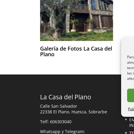
Galería de Fotos La Casa del
Plano
Para
alma
tec
las 
afec
La Casa del Plano
Re
Calle San Salvador
Pol
22338 El Plano, Huesca, Sobrarbe
Re
E
Telf: 606303040
I
Whatsapp y Telegram:
TE