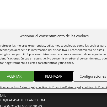
Gestionar el consentimiento de las cookies
 ofrecer las mejores experiencias, utilizamos tecnologías como las cookies para
cenar y/o acceder a la información del dispositivo. El consentimiento de estas
nologías nos permitirá procesar datos como el comportamiento de navegación o
identificaciones únicas en este sitio. No consentir o retirar el consentimiento, pu
tar negativamente a ciertas características y funciones.
ACEPTAR
RECHAZAR
Configuraciones
servas
ítica de cookies
Aviso Legal y Política de Privacidad
Aviso Legal y Política de Privac
serva on line
MAIL
NFO@LACASADELPLANO.COM
LÉFONO: +34 606 30 30 40