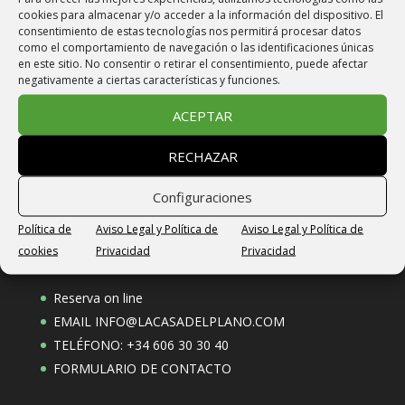
Whatsapp y Telegram: 606303040
cookies para almacenar y/o acceder a la información del dispositivo. El
consentimiento de estas tecnologías nos permitirá procesar datos
Email: info@lacasadelplano.com
como el comportamiento de navegación o las identificaciones únicas
en este sitio. No consentir o retirar el consentimiento, puede afectar
negativamente a ciertas características y funciones.
Vivienda de Uso Turístico
VU-HUESCA-23-266
ACEPTAR
RECHAZAR
CODIGO ÚNICO ALOJAMIENTO
ESFCTU000022003000865657000000000000VU-
Configuraciones
HUESCA-23-2664
Política de
Aviso Legal y Política de
Aviso Legal y Política de
cookies
Privacidad
Privacidad
Reservas
Reserva on line
EMAIL
INFO@LACASADELPLANO.COM
TELÉFONO: +34 606 30 30 40
FORMULARIO DE CONTACTO