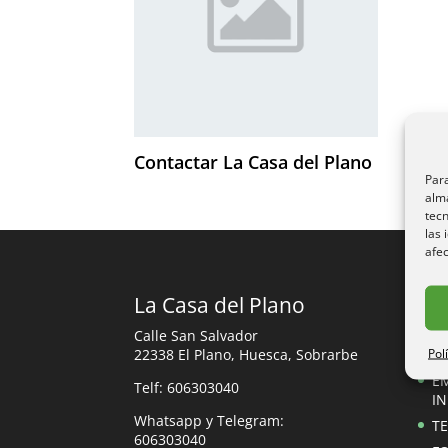
Contactar La Casa del Plano
Para
alma
tec
las 
afec
La Casa del Plano
Re
Calle San Salvador
Pol
22338 El Plano, Huesca, Sobrarbe
Re
E
Telf: 606303040
I
Whatsapp y Telegram:
TE
606303040