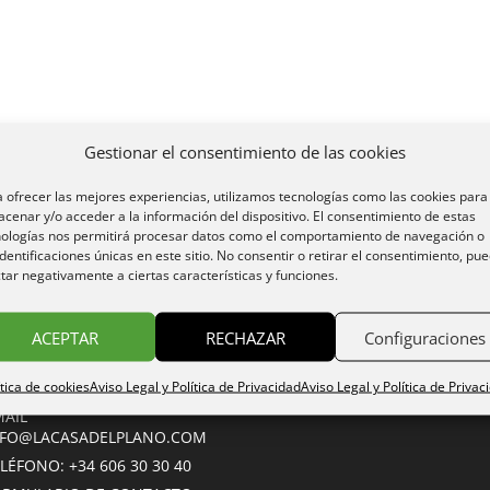
Gestionar el consentimiento de las cookies
 ofrecer las mejores experiencias, utilizamos tecnologías como las cookies para
cenar y/o acceder a la información del dispositivo. El consentimiento de estas
nologías nos permitirá procesar datos como el comportamiento de navegación o
identificaciones únicas en este sitio. No consentir o retirar el consentimiento, pu
tar negativamente a ciertas características y funciones.
servas
ACEPTAR
RECHAZAR
Configuraciones
ítica de cookies
Aviso Legal y Política de Privacidad
Aviso Legal y Política de Privac
serva on line
MAIL
NFO@LACASADELPLANO.COM
LÉFONO: +34 606 30 30 40