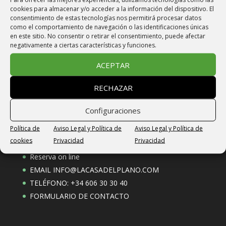
cookies para almacenar y/o acceder a la información del dispositivo. El
Email: info@lacasadelplano.com
consentimiento de estas tecnologías nos permitirá procesar datos
como el comportamiento de navegación o las identificaciones únicas
en este sitio. No consentir o retirar el consentimiento, puede afectar
Vivienda de Uso Turístico
negativamente a ciertas características y funciones.
VU-HUESCA-23-266
ACEPTAR
CODIGO ÚNICO ALOJAMIENTO
RECHAZAR
ESFCTU000022003000865657000000000000VU-
HUESCA-23-2664
Configuraciones
Política de
Aviso Legal y Política de
Aviso Legal y Política de
Reservas
cookies
Privacidad
Privacidad
Reserva on line
EMAIL
INFO@LACASADELPLANO.COM
TELÉFONO: +34 606 30 30 40
FORMULARIO DE CONTACTO